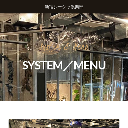
新宿シーシャ倶楽部
System
&
Menu
SYSTEM／MENU